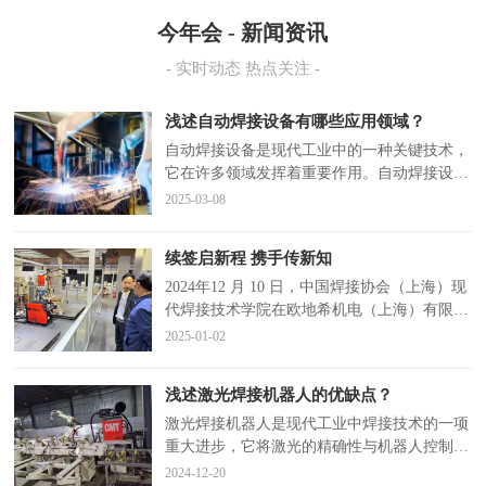
今年会 - 新闻资讯
- 实时动态 热点关注 -
浅述自动焊接设备有哪些应用领域？
自动焊接设备是现代工业中的一种关键技术，
它在许多领域发挥着重要作用。自动焊接设备
利用先进的技术和系统，能够实现高效、精
2025-03-08
确…
续签启新程 携手传新知
2024年12 月 10 日，中国焊接协会（上海）现
代焊接技术学院在欧地希机电（上海）有限公
司技术中心举行了续签揭牌仪式…
2025-01-02
浅述激光焊接机器人的优缺点？
激光焊接机器人是现代工业中焊接技术的一项
重大进步，它将激光的精确性与机器人控制的
自动化相结合，为制造业带来了更高效、精
2024-12-20